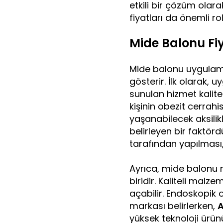
etkili bir çözüm ola
fiyatları da önemli ro
Mide Balonu Fiy
Mide balonu uygulamala
gösterir. İlk olarak, 
sunulan hizmet kalite
kişinin obezit cerrah
yaşanabilecek aksilik
belirleyen bir faktör
tarafından yapılması,
Ayrıca, mide balonu m
biridir. Kaliteli malz
açabilir. Endoskopik o
markası belirlerken,
A
yüksek teknoloji ürü