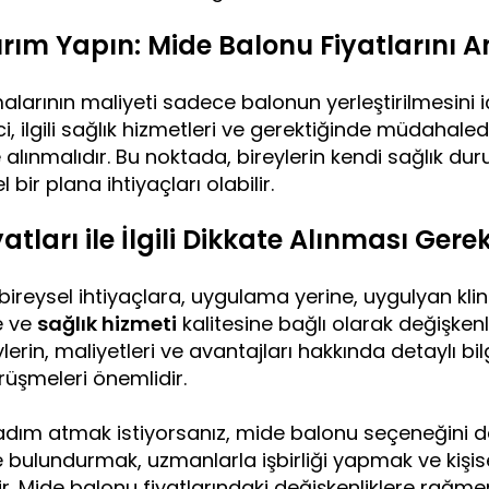
ırım Yapın: Mide Balonu Fiyatlarını 
larının maliyeti sadece balonun yerleştirilmesini 
, ilgili sağlık hizmetleri ve gerektiğinde müdahal
 alınmalıdır. Bu noktada, bireylerin kendi sağlık du
 bir plana ihtiyaçları olabilir.
tları ile İlgili Dikkate Alınması Gere
 bireysel ihtiyaçlara, uygulama yerine, uygulyan kli
e ve
sağlık hizmeti
kalitesine bağlı olarak değişkenl
rin, maliyetleri ve avantajları hakkında detaylı bil
rüşmeleri önemlidir.
 adım atmak istiyorsanız, mide balonu seçeneğini d
 bulundurmak, uzmanlarla işbirliği yapmak ve kişisel
r. Mide balonu fiyatlarındaki değişkenliklere rağm