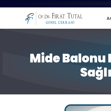
A
Mide Balonu F
Sağl