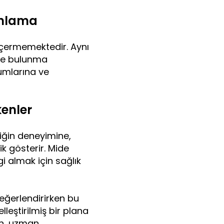
Anlama
içermemektedir. Aynı
ede bulunma
rumlarına ve
kenler
niğin deneyimine,
ik gösterir. Mide
gi almak için sağlık
eğerlendirirken bu
leştirilmiş bir plana
en, uzman