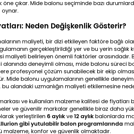
rak öne çıkar. Mide balonu seçiminde bazı durumla
l oynar.
atları: Neden Değişkenlik Gösterir?
rının maliyeti, bir dizi etkileyen faktöre bağlı ola
uygulamanın gerçekleştirildiği yer ve bu yerin sağlık
si maliyeti belirleyen önemli faktörler arasındadır
isi alanında deneyimli olması, mide balonu süreci 
lere profesyonel çözüm sunabilecek bir ekip olmas
dür. Mide balonu uygulamalarının genellikle deneyiml
 bu alandaki uzmanlığın maliyeti etkilemesine neden
arkası ve kullanılan malzeme kalitesi de fiyatları 
emeler ve güvenilir markalar genellikle biraz daha yü
larak yerleştirilen
6 aylık
ve
12 aylık
balonlarda mal
llurion gibi yutulabilir balon programlarında
mali
nü malzeme, konfor ve güvenlik olmaktadır.