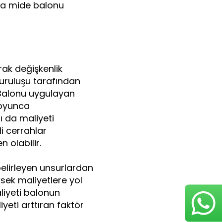
rda mide balonu
rak değişkenlik
 kuruluşu tarafından
. Balonu uygulayan
boyunca
ı da maliyeti
i cerrahlar
 olabilir.
belirleyen unsurlardan
ksek maliyetlere yol
iyeti balonun
yeti arttıran faktör