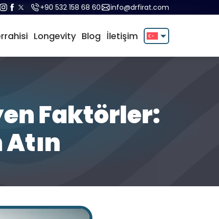
+90 532 158 68 60‬
info@drfirat.com
rrahisi
Longevity
Blog
İletişim
English
Türkçe
yen Faktörler:
 Atın