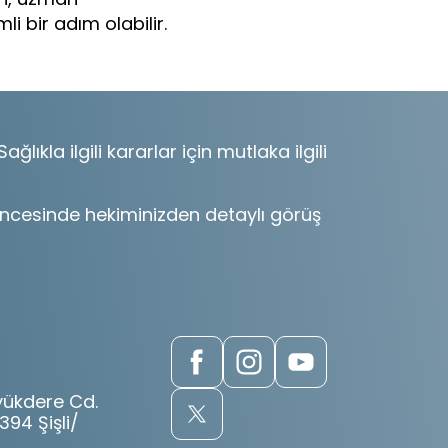
i bir adım olabilir.
ıkla ilgili kararlar için mutlaka ilgili
m öncesinde hekiminizden detaylı görüş
yükdere Cd.
394 Şişli/