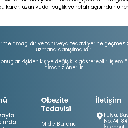
u karar, uzun vadeli sağlık ve refah açısından öneml
dirme amaçlıdır ve tanı veya tedavi yerine geçmez. Sağl
uzmana danışılmalıdır.
onuçlar kişiden kişiye değişiklik gösterebilir. İşle
almanız önerilir.
nü
Obezite
İletişim
Tedavisi
sayfa
Fulya, Bü
No:74, 34
kımda
Mide Balonu
İstanbul