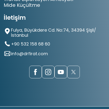
Mide Küçültme
İletişim
Fulya, Büyükdere Cd. No:74, 34394 Şişli/
İstanbul
+90 532 158 68 60‬
info@drfirat.com